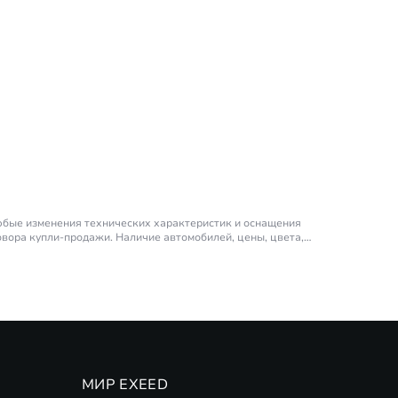
любые изменения технических характеристик и оснащения
овора купли-продажи. Наличие автомобилей, цены, цвета,
ора – 190 л.с (на продолжительный период времени).
EED. ПАО Совкомбанк. Подробности
(
Финансовые программы
МИР EXEED