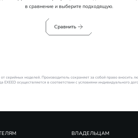
в сравнение и выберите подходящую.
Сравнить
от серийных моделей. Производитель сохраняет за собой право вносить 
а EXEED осуществляется в соответствии с условиями индивидуального дог
родаж. Не является публичной офертой.
личенным запасом хода. Также является последовательным гибридом.
а короткий период времени). Тридцатиминутная мощность на два электромот
 банков-партнеров по стандартным предложениям на новые автомобили EX
оферта.
ТЕЛЯМ
ВЛАДЕЛЬЦАМ