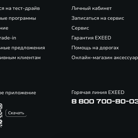
ся на тест-драйв
Личный кабинет
е нового автомобиля EXEED. Не суммируется с кредитными предложениями 
вые программы
Записаться на сервис
ние
Сервис
банков-партнеров по стандартным предложениям при сдаче автомобиля по
ои финансовые возможности и риски. Не оферта.
rade-in
Гарантия EXEED
ьные предложения
Помощь на дорогах
д ЭлЕктрик ВЕекл.
ивным клиентам
Онлайн-магазин аксессуар
Горячая линия EXEED
ое приложение
8 800 700-80-0