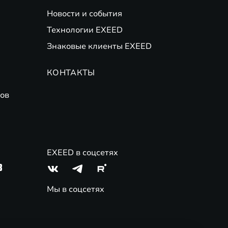
Новости и события
банков-партнеров. Не оферта. Подробности
(
Финансовые
Технологии EXEED
Знаковые клиенты EXEED
 трейд-ин на новые автомобили EXEED. ПАО Совкомбанк.
КОНТАКТЫ
ов
EXEED в соцсетях
3
Мы в соцсетях