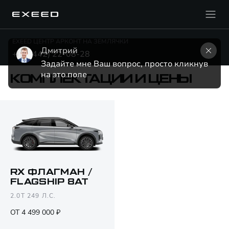
EXEED ЦЕНТР АРКОНТ НА ЗЕМЛЯЧКИ
Дмитрий
+7 (8442) 22-08-28
Задайте мне Ваш вопрос, просто кликнув 
на это поле
КОМПЛЕКТАЦИИ И ЦЕНЫ
RX ФЛАГМАН /
FLAGSHIP 8AT
Открыть PDF
2.0T 249 Л.С.
ОТ 4 499 000 ₽
Только различия