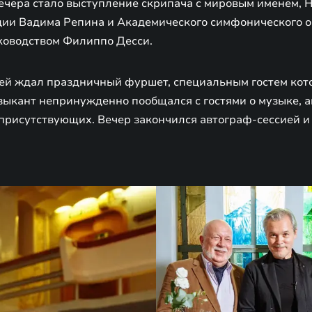
ечера стало выступление скрипача с мировым именем, 
ии Вадима Репина и Академического симфонического о
ководством Филиппо Десси.
тей ждал праздничный фуршет, специальным гостем кот
зыкант непринужденно пообщался с гостями о музыке, а
 присутствующих. Вечер закончился автограф-сессией 