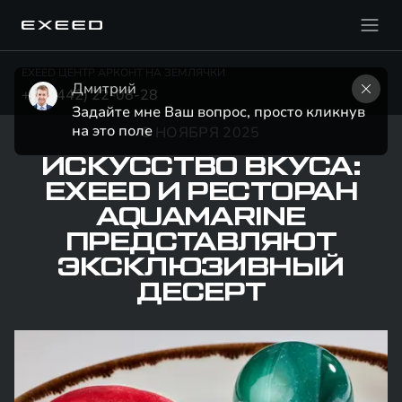
EXEED ЦЕНТР АРКОНТ НА ЗЕМЛЯЧКИ
Дмитрий
+7 (8442) 22-08-28
Задайте мне Ваш вопрос, просто кликнув 
на это поле
5 НОЯБРЯ 2025
ИСКУССТВО ВКУСА:
EXEED И РЕСТОРАН
AQUAMARINE
ПРЕДСТАВЛЯЮТ
ЭКСКЛЮЗИВНЫЙ
ДЕСЕРТ