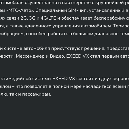
автомобиле осуществлено в партнерстве с крупнейшей 
ем «МТС-Авто». Специальный SIM-чип, установленный 
тях связи 2G, 3G и 4G/LTE и обеспечивает бесперебойн
, а также удаленного управления автомобилем. Термос
вибрациям, способен работать в большом диапазоне темп
 системе автомобиля присутствуют решения, предоста
овости, Мессенджер и Видео. EXEED VX стал первым авт
тимедийной системы EXEED VX состоит из двух экранов
лом – что позволяет в полной мере насладиться всеми
лю, так и пассажирам.