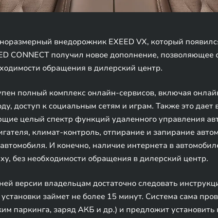
норазмерный внедорожник EXEED VX, который появился
XEED CONNECT получил новое дополнение, позволяющее 
обходимости обращения в дилерский центр.
тупен полный комплекс онлайн-сервисов, включая онла
оду, доступ к социальным сетям и играм. Также это дает
ющие целый спектр функций удаленного управления ав
гателя, климат-контроль, отпирание и запирание автом
втомобиля. И конечно, наличие интернета в автомобил
ху, без необходимости обращения в дилерский центр.
ней версии владельцам достаточно следовать инструкц
и установки займет не более 15 минут. Система сама про
жим паркинга, заряд АКБ и др.) и предложит установит