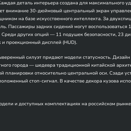
аждая деталь интерьера создана для максимального уд
ает внимание 30-дюймовый центральный экран управлен
ником на базе искусственного интеллекта. За двухспи
ль. Пассажиры задних сидений могут воспользоваться
 Среди других опций — 11 подушек безопасности, 23 ди
 и проекционный дисплей (HUD).
выверенный силуэт придают модели статусность. Дизай
тного города — шедевра традиционной китайской архите
й планировки относительно центральной оси. Сзади ус
положенный стоп-сигнал. В качестве декора кузова ис
дели и доступных комплектациях на российском рынке 