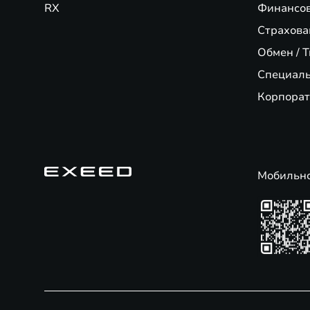
RX
Финансо
Страхова
Обмен / T
Специал
Корпорат
Мобильн