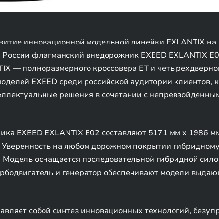
витие инновационной модельной линейки EXLANTIX на 
 в России флагманский внедорожник EXEED EXLANTIX E0
X — полноразмерного кроссовера ET и четырехдверного
моделей EXEED среди российской аудитории клиентов, 
еллектуальные решения в сочетании с непревзойденным
ка EXEED EXLANTIX E02 составляют 5171 мм x 1986 мм 
м. Уверенность на любом дорожном покрытии гибридном
 Модель оснащается последовательной гибридной силов
турбодвигатель и генератор обеспечивают модели выда
авляет собой синтез инновационных технологий, безуп