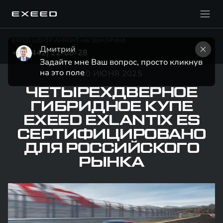
EXEED ЦЕНТР АРКОНТ НА ЗЕМЛЯЧКИ
Дмитрий
+7 (8442) 22-08-28
Задайте мне Ваш вопрос, просто кликнув 
на это поле
10 ИЮНЯ 2025
ЧЕТЫРЕХДВЕРНОЕ
ГИБРИДНОЕ КУПЕ
EXEED EXLANTIX ES
СЕРТИФИЦИРОВАНО
ДЛЯ РОССИЙСКОГО
РЫНКА