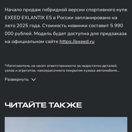
Начало продаж гибридной версии спортивного купе
EXEED EXLANTIX ES в России запланировано на
лето 2025 года. Стоимость новинки составит 5 990
000 рублей. Модель будет доступна для предзаказа
на официальном сайте
https://exeed.ru
*Изготовитель не несет ответственности за недостатки деталей,
узлов и агрегатов, лакокрасочного покрытия кузова автомобиля
бренда EXEED в случае, если они вызваны нарушением владельцем
Развернуть
правил эксплуатации, хранения или транспортировки автомобиля,
действиями третьих лиц и/или обстоятельствами непреодолимой силы
(форс-мажор, военные действия и т.п.).
ЧИТАЙТЕ ТАКЖЕ