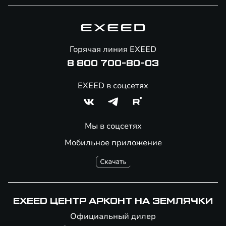
Специальные предложения
Технологии EXEED
Гарантия EXEED
Корпоративным клиентам
Знаковые клиенты EXEED
Помощь на дорогах
Онлайн-магазин аксессуаров
Горячая линия EXEED
8 800 700-80-03
EXEED в соцсетях
Мы в соцсетях
Мобильное приложение
EXEED ЦЕНТР АРКОНТ НА ЗЕМЛЯЧКИ
Официальный дилер