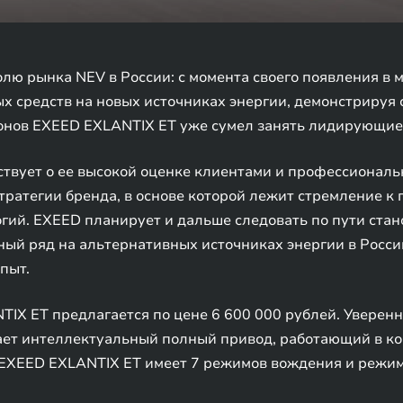
ю рынка NEV в России: с момента своего появления в м
х средств на новых источниках энергии, демонстрируя 
ионов EXEED EXLANTIX ET уже сумел занять лидирующие 
твует о ее высокой оценке клиентами и профессиональ
ратегии бренда, в основе которой лежит стремление к
ий. EXEED планирует и дальше следовать по пути стан
ый ряд на альтернативных источниках энергии в Росси
пыт.
IX ET предлагается по цене 6 600 000 рублей. Уверен
ает интеллектуальный полный привод, работающий в ко
 EXEED EXLANTIX ET имеет 7 режимов вождения и режим