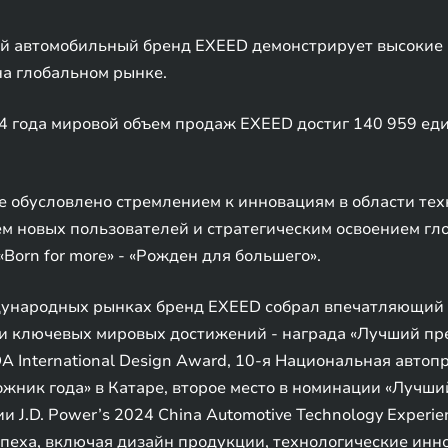
й автомобильный бренд EXEED демонстрирует высокие р
а глобальном рынке.
4 года мировой объем продаж EXEED достиг 140 959 един
 обусловлено стремлением к инновациям в области тех
м новых пользователей и стратегическим освоением гл
orn for more» - «Рожден для большего».
ждународных рынках бренд EXEED собрал впечатляющий
ди ключевых мировых достижений - награда «Лучший пр
A International Design Award, 10-я Национальная авто
ник года» в Катаре, второе место в номинации «Лучший
J.D. Power’s 2024 China Automotive Technology Experien
еха, включая дизайн продукции, технологические инно