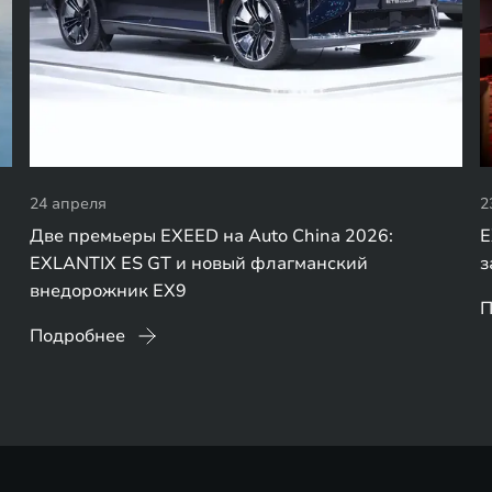
24 апреля
2
Две премьеры EXEED на Auto China 2026:
E
EXLANTIX ES GT и новый флагманский
з
внедорожник EX9
П
Подробнее