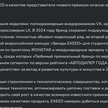
D в качестве представителя «нового премиум-класса» 
рьмя моделями: полноразмерным внедорожником VX, кр
кроссовером LX. В 2024 году бренд сохранил лидирую
успехов: полностью обновил модельный ряд, во второй 
рой всероссийский конкурс «Звезды EXEED» для студен
ия по триатлону IRONSTAR и международную ярмарку с
д, среди которых «Любимый премиальный бренд» по вер
ьном сегменте» по версии рейтинга «АВТОДИЛЕР ГОДА 
енатство» за вклад в развитие культуры и искусства в 2
ным стремлением к технологическому совершенству, ко
вные технологии, оптимизировать цепочку поставок и
орить свой рост в качестве всемирно известного премиа
ким качеством продукта, EXEED намерен добиться еще 
дном рынке.