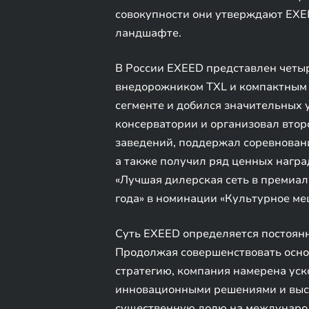
совокупности они утверждают EXEE
ландшафте.
В России EXEED представлен четы
внедорожником TXL и компактным 
сегменте и добился значительных 
консерватории и организовал вто
заведений, поддержал соревнован
а также получил ряд ценных награ
«Лучшая дилерская сеть в премиал
года» в номинации «Культурное мец
Суть EXEED определяется постоян
Продолжая совершенствовать осно
стратегию, компания намерена уск
инновационными решениями и высо
существенную долю на междунаро