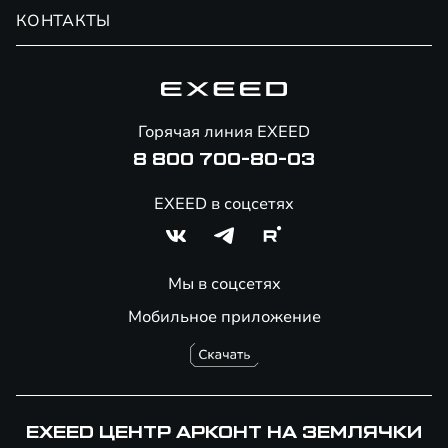
Обмен / Trade-in
Новости и события
КОНТАКТЫ
Сервис
Специальные предложения
Технологии EXEED
Гарантия EXEED
Корпоративным клиентам
Знаковые клиенты EXEED
Помощь на дорогах
Онлайн-магазин аксессуаров
Горячая линия EXEED
8 800 700-80-03
EXEED в соцсетях
Мы в соцсетях
Мобильное приложение
EXEED ЦЕНТР АРКОНТ НА ЗЕМЛЯЧКИ