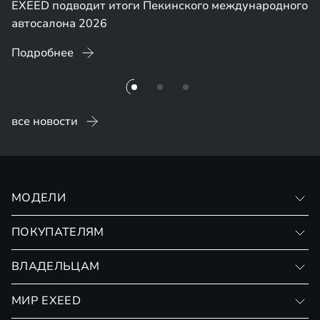
EXEED подводит итоги Пекинского международного
автосалона 2026
Подробнее
все новости
МОДЕЛИ
VX
ПОКУПАТЕЛЯМ
RX
Записаться на тест-драйв
ВЛАДЕЛЬЦАМ
Финансовые программы
Личный кабинет
МИР EXEED
Страхование
Записаться на сервис