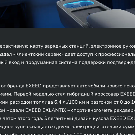
ерактивную карту зарядных станций, электронное руко
здел «Клиентский сервис» дает доступ к профессионал
ый вход и продуманная система поддержки подтвержда
от бренда EXEED представляет автомобили нового поко
ками. Первой моделью стал гибридный кроссовер EXEE
м расходом топлива 6,4 л./100 км и разгоном от 0 до 10
ой модели EXEED EXLANTIX – спортивного четырехдверно
 летом этого года. Элегантный дизайн кузова EXEED E
дное купе оснащается двумя электродвигателями сумма
, обеспечивая разгон с 0 до 100 км/ч всего за 4,6 се