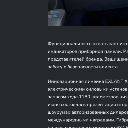
Функциональность охватывает инт
индикаторов приборной панели. Ра
представителей бренда. Защищенн
заботу о безопасности клиента.
Инновационная линейка EXLANTIX 
электрическими силовыми установ
запасом хода 1180 километров низки
июня состоялась презентация втор
шоурумах авторизованных дилеров
международными наградами. Гибри
пиковым крутящим моментом 634 Н∙м