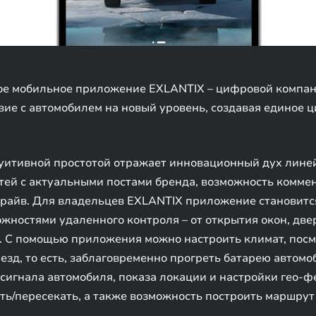
е мобильное приложение EXLANTIX – цифровой компань
ие с автомобилем на новый уровень, создавая единое 
нтуитивной простотой отражает инновационный дух лин
тей с актуальными постами бренда, возможность комме
т-драйв. Для владельцев EXLANTIX приложение становит
ностями удаленного контроля – от открытия окон, две
. С помощью приложения можно настроить климат, посмо
езд, то есть, заблаговременно прогреть батарею автомо
 сигнала автомобиля, показа локации и настройки гео-ф
ь/пересекать, а также возможность построить маршрут