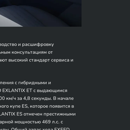
водство и расшифровку
ьным консультациям от
ют высокий стандарт сервиса и
ления с гибридными и
D EXLANTIX ET с выдающимся
0 км/ч за 4,8 секунды. В начале
го купе ES, которое появится в
XLANTIX ES отмечен престижными
рной мощностью 469 л.с. с
кунды. Общий запас хода EXEED