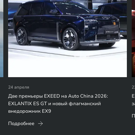
24 апреля
2
Две премьеры EXEED на Auto China 2026:
E
EXLANTIX ES GT и новый флагманский
з
внедорожник EX9
П
Подробнее