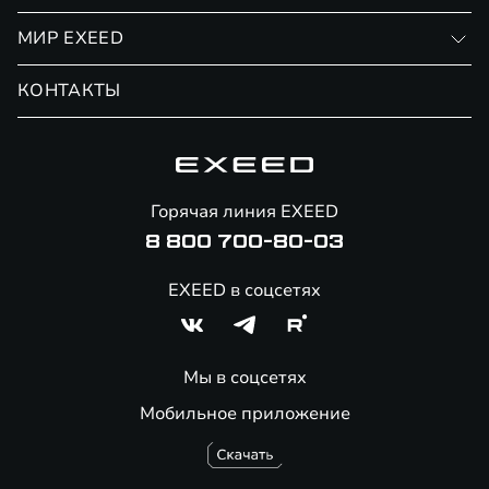
Финансовые программы
Личный кабинет
МИР EXEED
Страхование
Записаться на сервис
Обмен / Trade-in
Новости и события
КОНТАКТЫ
Сервис
Специальные предложения
Технологии EXEED
Гарантия EXEED
Корпоративным клиентам
Знаковые клиенты EXEED
Помощь на дорогах
Онлайн-магазин аксессуаров
Горячая линия EXEED
8 800 700-80-03
EXEED в соцсетях
Мы в соцсетях
Мобильное приложение