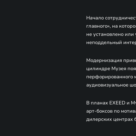
Начало сотрудничес
главного», на котор
не установлено или 
неподдельный интер
Модернизация привы
цилиндре Музея поя
перфорированного м
аудиовизуальное шо
В планах EXEED и М
арт-боксов по мотив
дилерских центрах 