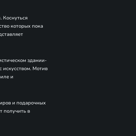
. Коснуться
ство которых пока
дставляет
истическом здании-
 искусством. Мотив
иле и
ниров и подарочных
т получить в