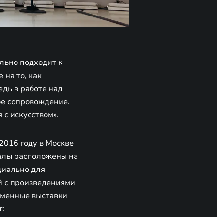
льно подходит к
 на то, как
дь в работе над
ое сопровождение.
 с искусством».
2016 году в Москве
алы расположены на
циально для
й с произведениями
еменные выставки
т: