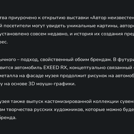
тва приурочено к открытию выставки «Автор неизвестен
ой посетители могут увидеть уникальные картины, автор
установлено совсем недавно, и история их создания пре
ес.
чного – подход, свойственный обоим брендам. В футур
вится автомобиль EXEED RX, концептуально связанный с
еталла на фасаде музея продолжит рисунок на автомоб
у на основе 3D моушн-графики.
узея также выпуск кастомизированной коллекции суве
ам творчества русских художников, которые можно буде
бренда.