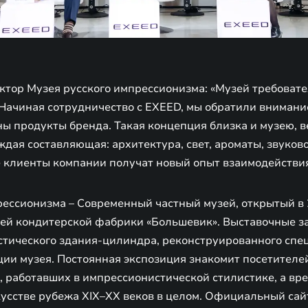
ктор Музея русского импрессионизма: «Музей требовате
Начиная сотрудничество с EXEED, мы обратили внимание
 продукты бренда. Такая концепция близка и музею, ве
дая составляющая: архитектура, свет, ароматы, звуков
е клиенты компании получат новый опыт взаимодействия
рессионизма – Современный частный музей, открытый в 
ей кондитерской фабрики «Большевик». Выставочные з
стического здания-цилиндра, реконструированного спе
ии музея. Постоянная экспозиция знакомит посетителе
, работавших в импрессионистической стилистике, а вр
кусстве рубежа XIX–XX веков в целом. Официальный сай