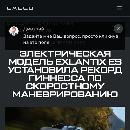
EXEED ЦЕНТР АРКОНТ НА ЗЕМЛЯЧКИ
Дмитрий
+7 (8442) 22-08-28
Задайте мне Ваш вопрос, просто кликнув 
на это поле
28 АПРЕЛЯ 2025
ЭЛЕКТРИЧЕСКАЯ
МОДЕЛЬ EXLANTIX ES
УСТАНОВИЛА РЕКОРД
ГИННЕССА ПО
СКОРОСТНОМУ
МАНЕВРИРОВАНИЮ