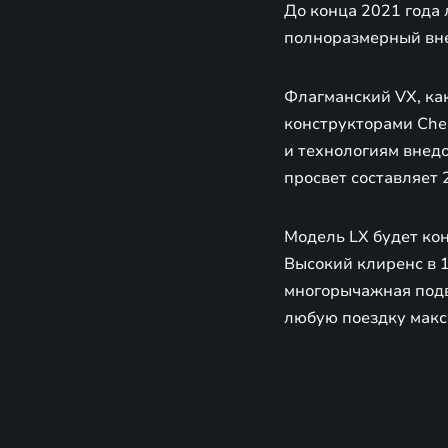
До конца 2021 года 
полноразмерный вне
Флагманский VX, ка
конструкторами Cher
и технологиям внед
просвет составляет 
Модель LX будет ко
Высокий клиренс в 18
многорычажная подв
любую поездку макс