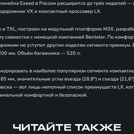
линейка Exeed в России расширится до трёх моделей —
дорожник VX и компактный кроссовер LX.
к и TXL, построен на модульной платформе M3X, разраб
y совместно с немецкой компанией Benteler. По комфор
орожник не уступит другим моделям сегмента премиум.
200 мм. Объём багажника — 520 л.
нкурировать в наиболее популярном сегменте компактны
5 мм, значительные углы въезда (18,8°) и съезда (21,6°
еска — вот лишь неполный список преимуществ LX, ко
имальной комфортной и безопасной.
ЧИТАЙТЕ ТАКЖЕ