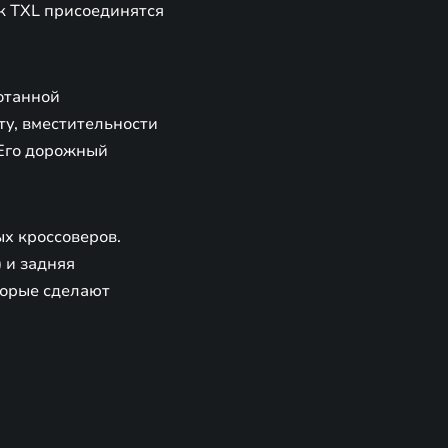
 к TXL присоединятся
отанной
ту, вместительности
 Его дорожный
х кроссоверов.
) и задняя
торые сделают