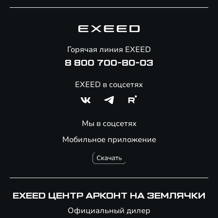
Специальные предложения
Технологии EXEED
Гарантия EXEED
Корпоративным клиентам
Знаковые клиенты EXEED
Помощь на дорогах
Онлайн-магазин аксессуаров
Горячая линия EXEED
8 800 700-80-03
EXEED в соцсетях
Мы в соцсетях
Мобильное приложение
EXEED ЦЕНТР АРКОНТ НА ЗЕМЛЯЧКИ
Официальный дилер