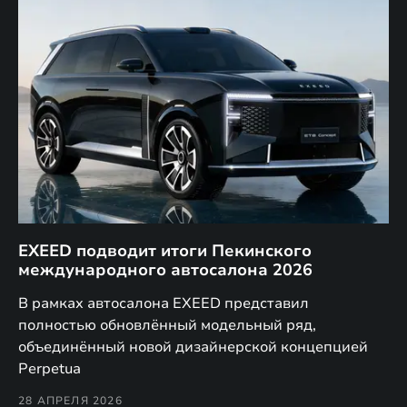
EXEED подводит итоги Пекинского
Д
международного автосалона 2026
E
в
а,
В рамках автосалона EXEED представил
EX
полностью обновлённый модельный ряд,
по
объединённый новой дизайнерской концепцией
(н
Perpetua
Co
28 АПРЕЛЯ 2026