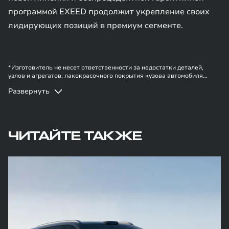
программой EXEED продолжит укрепление своих
лидирующих позиций в премиум сегменте.
*Изготовитель не несет ответственности за недостатки деталей,
узлов и агрегатов, лакокрасочного покрытия кузова автомобиля
EXEED | EXLANTIX в случае, если они вызваны нарушением
Развернуть
владельцем правил эксплуатации, хранения или транспортировки
автомобиля, действиями третьих лиц и/или обстоятельствами
непреодолимой силы (форс-мажор, военные действия и т.п.).
ЧИТАЙТЕ ТАКЖЕ