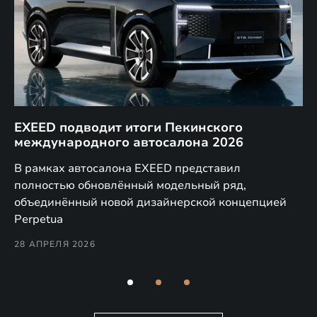
EXEED подводит итоги Пекинского
Д
международного автосалона 2026
E
в
а,
В рамках автосалона EXEED представил
EX
полностью обновлённый модельный ряд,
по
объединённый новой дизайнерской концепцией
(н
Perpetua
Co
28 АПРЕЛЯ 2026
24