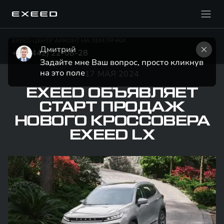
EXEED ЦЕНТР АРКОНТ НА ЗЕМЛЯЧКИ
Дмитрий
+7 (8442) 22-08-28
Задайте мне Ваш вопрос, просто кликнув 
на это поле
17 МАЯ 2024
EXEED ОБЪЯВЛЯЕТ
СТАРТ ПРОДАЖ
НОВОГО КРОССОВЕРА
EXEED LX