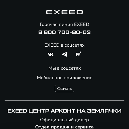
Гарантия EXEED
Корпоративным клиентам
Знаковые клиенты EXEED
Помощь на дорогах
Онлайн-магазин аксессуаров
Горячая линия EXEED
8 800 700-80-03
EXEED в соцсетях
Мы в соцсетях
Мобильное приложение
EXEED ЦЕНТР АРКОНТ НА ЗЕМЛЯЧКИ
Официальный дилер
Отдел продаж и сервиса