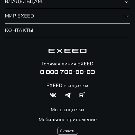
ВЛАДЕЛЬЦАМ
Финансовые программы
Личный кабинет
МИР EXEED
Страхование
Записаться на сервис
Обмен / Trade-in
Новости и события
КОНТАКТЫ
Сервис
Специальные предложения
Технологии EXEED
Гарантия EXEED
Корпоративным клиентам
Знаковые клиенты EXEED
Помощь на дорогах
Онлайн-магазин аксессуаров
Горячая линия EXEED
8 800 700-80-03
EXEED в соцсетях
Мы в соцсетях
Мобильное приложение