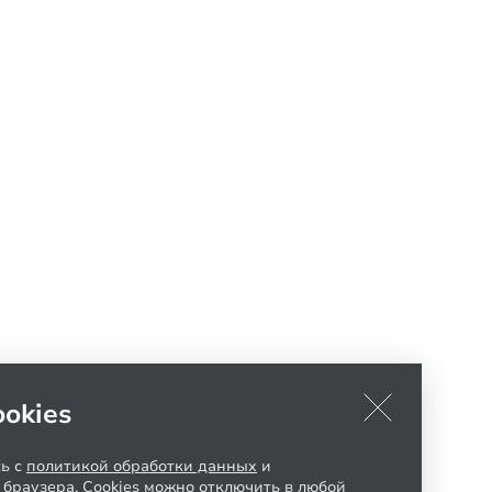
okies
сь с
политикой обработки данных
и
 браузера. Cookies можно отключить в любой