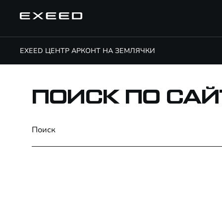
EXEED ЦЕНТР АРКОНТ НА ЗЕМЛЯЧКИ
ПОИСК ПО САЙ