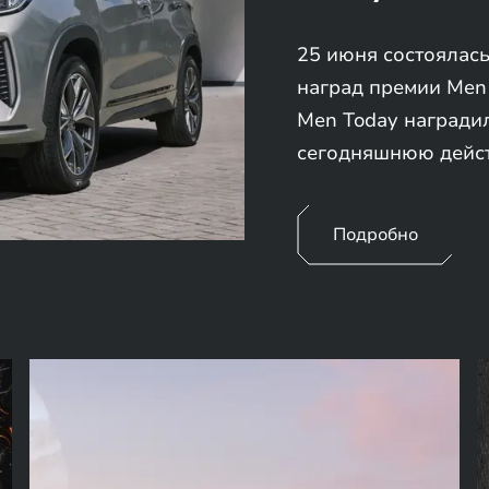
25 июня состоялас
наград премии Men 
Men Today наград
сегодняшнюю дейст
Подробно