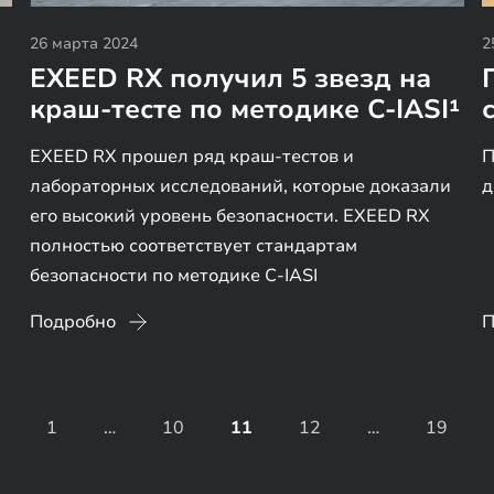
26 марта 2024
2
EXEED RX получил 5 звезд на
краш-тесте по методике C-IASI¹
EXEED RX прошел ряд краш-тестов и
П
лабораторных исследований, которые доказали
д
его высокий уровень безопасности. EXEED RX
полностью соответствует стандартам
безопасности по методике C-IASI
Подробно
П
1
…
10
11
12
…
19