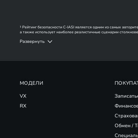
¹ Рейтинг безопасности C-IASI является одним из самых авторит
а также использует наиболее реалистичные сценарии столкнове
потребителей, что позволяет предоставить наиболее полную и
Развернуть
МОДЕЛИ
ПОКУПА
VX
Записать
RX
Финансо
Страхова
Обмен / T
Специал