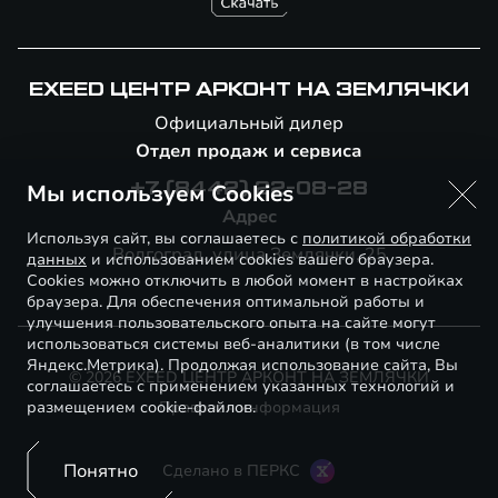
EXEED ЦЕНТР АРКОНТ НА ЗЕМЛЯЧКИ
Официальный дилер
Отдел продаж и сервиса
Мы используем Cookies
+7 (8442) 22-08-28
Адрес
Используя сайт, вы соглашаетесь с
политикой обработки
Волгоград, улица Землячки, 25
данных
и использованием cookies вашего браузера.
Cookies можно отключить в любой момент в настройках
браузера. Для обеспечения оптимальной работы и
улучшения пользовательского опыта на сайте могут
использоваться системы веб-аналитики (в том числе
Яндекс.Метрика). Продолжая использование сайта, Вы
© 2026 EXEED ЦЕНТР АРКОНТ НА ЗЕМЛЯЧКИ
соглашаетесь с применением указанных технологий и
размещением cookie-файлов.
Правовая информация
Понятно
Сделано в ПЕРКС