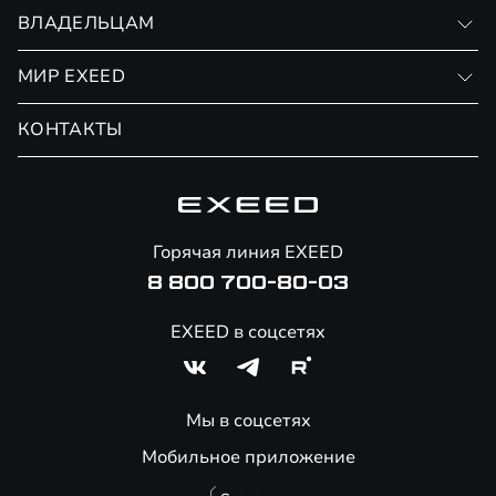
Записаться на тест-драйв
ВЛАДЕЛЬЦАМ
Финансовые программы
Личный кабинет
МИР EXEED
Страхование
Записаться на сервис
Обмен / Trade-in
Новости и события
КОНТАКТЫ
Сервис
Специальные предложения
Технологии EXEED
Гарантия EXEED
Корпоративным клиентам
Знаковые клиенты EXEED
Помощь на дорогах
Онлайн-магазин аксессуаров
Горячая линия EXEED
8 800 700-80-03
EXEED в соцсетях
Мы в соцсетях
Мобильное приложение